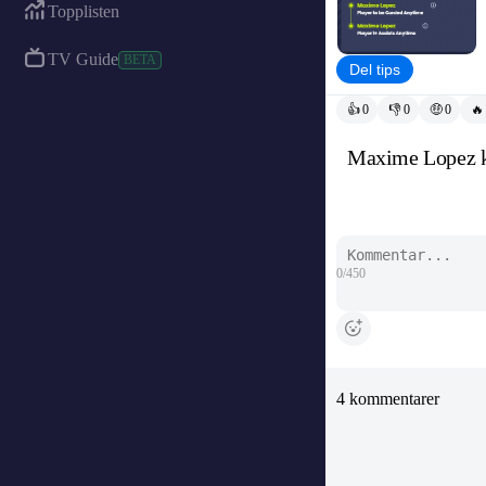
Topplisten
TV Guide
BETA
Del tips
👍
0
👎
0
🤑
0
🔥
Maxime Lopez k
0/450
4 kommentarer