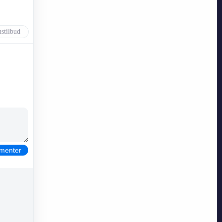
ustilbud
menter