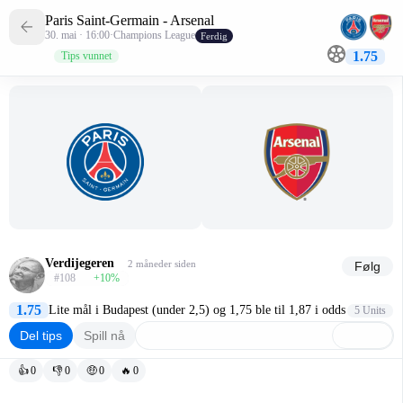
Paris Saint-Germain - Arsenal
30. mai · 16:00
·
Champions League
Ferdig
1.75
Tips vunnet
Verdijegeren
2 måneder siden
Følg
#108
+10
%
1.75
Lite mål i Budapest (under 2,5) og 1,75 ble til 1,87 i odds
5 Units
Del tips
Spill nå
👍
0
👎
0
🤑
0
🔥
0