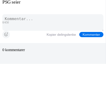
PSG seier
0/450
Kopier delingslenke
Kommenter
0 kommentarer