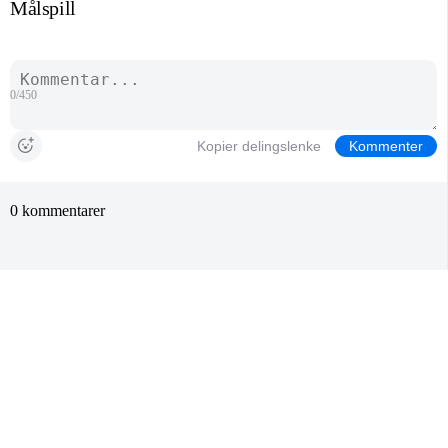
Målspill
0/450
Kopier delingslenke
Kommenter
0 kommentarer