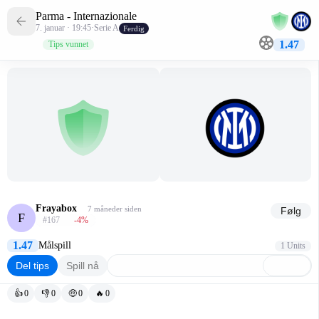
Parma - Internazionale
7. januar · 19:45
·
Serie A
Ferdig
1.47
Tips vunnet
Frayabox
7 måneder siden
Følg
F
#167
-4
%
1.47
Målspill
1 Units
Del tips
Spill nå
👍
0
👎
0
🤑
0
🔥
0