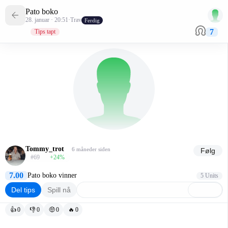
Pato boko
28. januar · 20:51
·
Trav
Ferdig
7
Tips tapt
Tommy_trot
6 måneder siden
Følg
#69
+24
%
7.00
Pato boko vinner
5 Units
Del tips
Spill nå
👍
0
👎
0
🤑
0
🔥
0