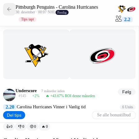
Pittsburgh Penguins - Carolina Hurricanes
30. desember · 00:07
·
NHL
Ferdig
2.2
Tips tapt
Underscore
7 måneder siden
Følg
#145
+2
%
🔥 +43.67% ROI denne måneden
2.20
Carolina Hurricanes Vinner i Vanlig tid
6 Units
Del tips
Se alle bonustilbud
👍
0
👎
0
🤑
0
🔥
0