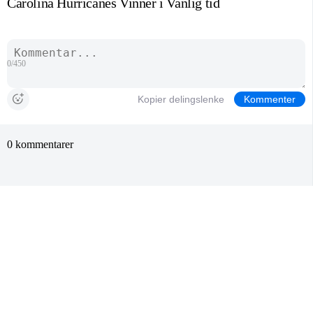
Carolina Hurricanes Vinner i Vanlig tid
0/450
Kopier delingslenke
Kommenter
0 kommentarer