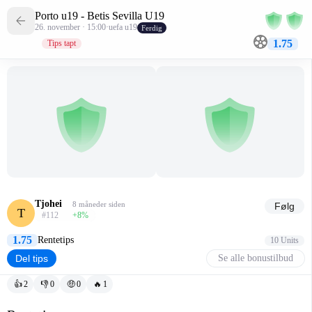
Porto u19 - Betis Sevilla U19
26. november · 15:00
·
uefa u19
Ferdig
1.75
Tips tapt
Tjohei
8 måneder siden
Følg
T
#112
+8
%
1.75
Rentetips
10 Units
Del tips
Se alle bonustilbud
👍
2
👎
0
🤑
0
🔥
1