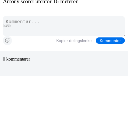
Antony scorer utenfor 16-meteren
0/450
Kopier delingslenke
Kommenter
0 kommentarer