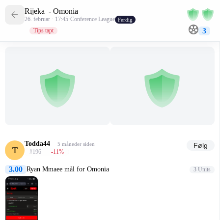
Rijeka  - Omonia
26. februar · 17:45
·
Conference League
Ferdig
3
Tips tapt
Todda44
5 måneder siden
Følg
T
#196
-11
%
3.00
Ryan Mmaee mål for Omonia
3 Units