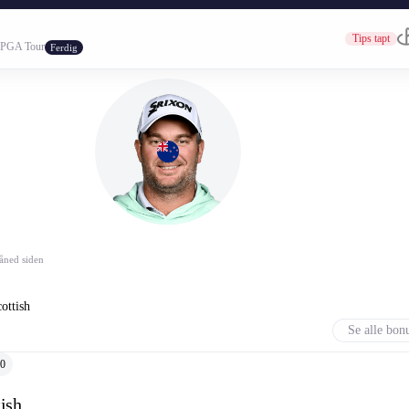
Tips tapt
PGA Tour
Ferdig
åned siden
ottish
Se alle bon
0
ish