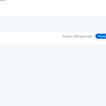
Kopier delingslenke
Kom