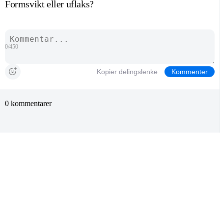
Formsvikt eller uflaks?
0/450
Kopier delingslenke
Kommenter
0 kommentarer