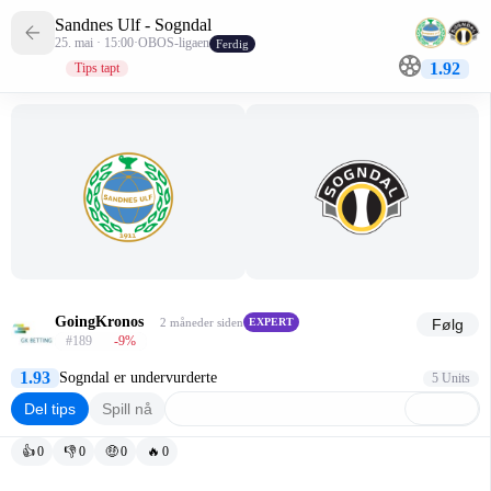
Sandnes Ulf - Sogndal
25. mai · 15:00
·
OBOS-ligaen
Ferdig
1.92
Tips tapt
GoingKronos
2 måneder siden
EXPERT
Følg
#189
-9
%
1.93
Sogndal er undervurderte
5 Units
Del tips
Spill nå
👍
0
👎
0
🤑
0
🔥
0