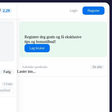
2.29
Login
Register
Registrer deg gratis og få eksklusive
tips og bonustilbud!
Lag bruker
Anbefalte sportbooks
Se alle
Laster inn...
Følg
3 Units
ustilbud