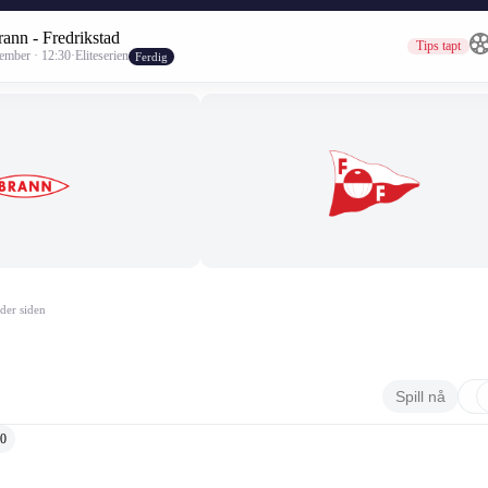
ann - Fredrikstad
Tips tapt
tember · 12:30
·
Eliteserien
Ferdig
der siden
Spill nå
0