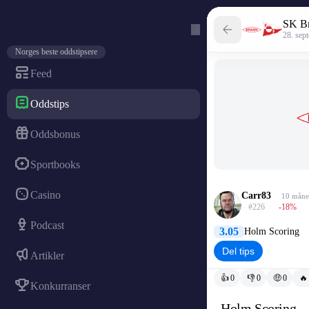
SK Br
28. sep
Norges beste oddstipsere
Feed
Oddstips
Oddsbonus
Sportbooks
Casino
Carr83
10 måne
#226
-18
%
Podcast
3.05
Holm Scoring
Del tips
Artikler
👍
0
👎
0
🤑
0
🔥
Konkurranser
Holm Scoring