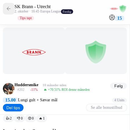
SK Brann - Utrecht
2. oktober · 16:45
·
Europa League
Ferdig
15
Tips tapt
Huddersmike
10 måneder siden
Følg
#202
-11
%
🔥 +70.51% ROI denne måneden
15.00
Lungi gult + Sævar mål
4 Units
Del tips
Se alle bonustilbud
👍
2
👎
0
🤑
0
🔥
1