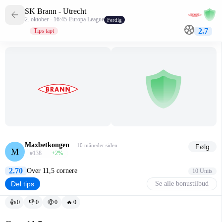
SK Brann - Utrecht
2. oktober · 16:45
·
Europa League
Ferdig
2.7
Tips tapt
Maxbetkongen
10 måneder siden
Følg
M
#138
+2
%
2.70
Over 11,5 cornere
10 Units
Del tips
Se alle bonustilbud
👍
0
👎
0
🤑
0
🔥
0