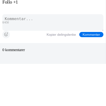
Follo +1
0/450
Kopier delingslenke
Kommenter
0 kommentarer