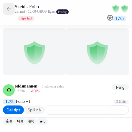
Skeid - Follo
23. mai · 12:00
·
OBOS-ligaen
Ferdig
1.75
Tips tapt
oddsmannen
3 måneder siden
Følg
O
#296
-100
%
1.75
Follo +1
3 Units
Del tips
Spill nå
👍
0
👎
0
🤑
0
🔥
0