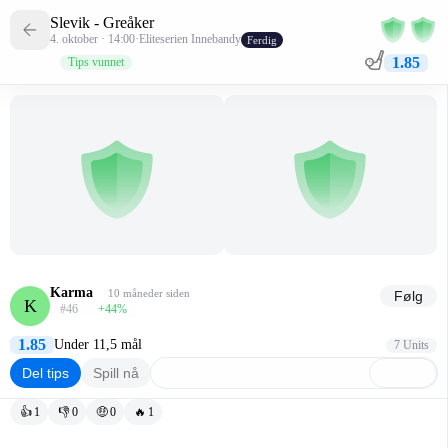
Slevik - Greåker
4. oktober · 14:00
·
Eliteserien Innebandy
Ferdig
1.85
Tips vunnet
Karma
10 måneder siden
Følg
K
#46
+44
%
1.85
Under 11,5 mål
7 Units
Del tips
Spill nå
👍
1
👎
0
🤑
0
🔥
1