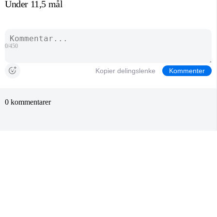
Under 11,5 mål
0/450
Kopier delingslenke
Kommenter
0 kommentarer