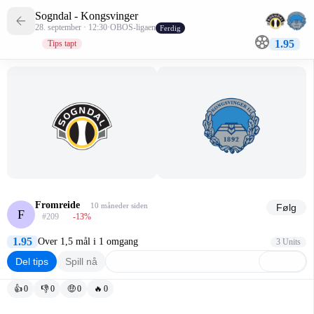
Sogndal - Kongsvinger
28. september · 12:30
·
OBOS-ligaen
Ferdig
1.95
Tips tapt
Fromreide
10 måneder siden
Følg
F
#209
-13
%
1.95
Over 1,5 mål i 1 omgang
3 Units
Del tips
Spill nå
👍
0
👎
0
🤑
0
🔥
0