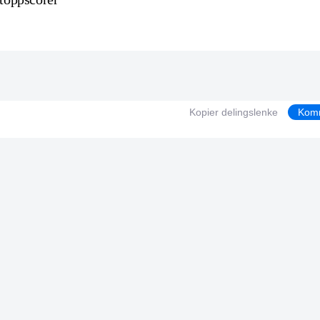
Kopier delingslenke
Kom