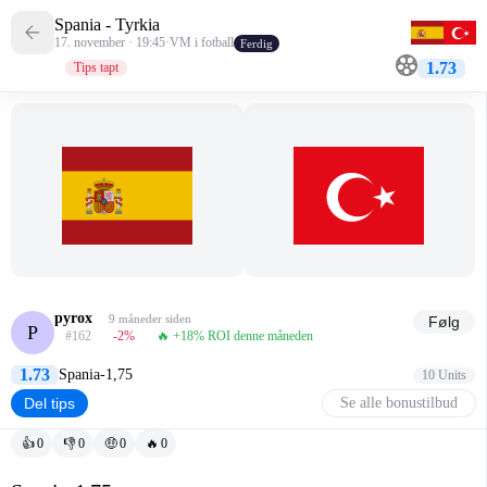
Spania - Tyrkia
17. november · 19:45
·
VM i fotball
Ferdig
1.73
Tips tapt
pyrox
9 måneder siden
Følg
P
#162
-2
%
🔥 +18% ROI denne måneden
1.73
Spania-1,75
10 Units
Del tips
Se alle bonustilbud
👍
0
👎
0
🤑
0
🔥
0