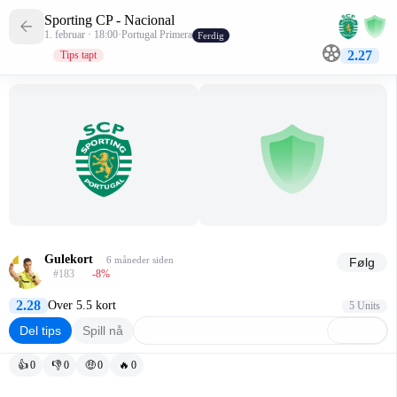
Sporting CP - Nacional
1. februar · 18:00
·
Portugal Primera
Ferdig
2.27
Tips tapt
Gulekort
6 måneder siden
Følg
#183
-8
%
2.28
Over 5.5 kort
5 Units
Del tips
Spill nå
👍
0
👎
0
🤑
0
🔥
0