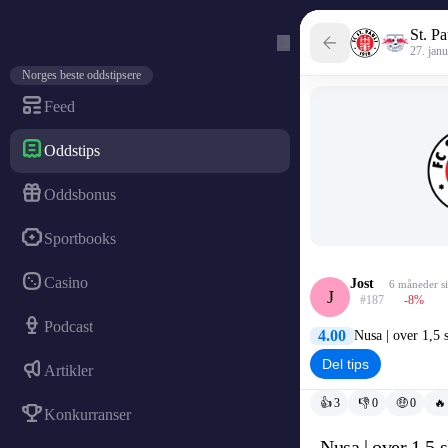
St. P
27. janu
Norges beste oddstipsere
Feed
Oddstips
Oddsbonus
Sportbooks
Casino
Jost
6 måneder s
J
#187
-8
%
Podcast
4.00
Nusa | over 1,5
Del tips
Artikler
👍
3
👎
0
🤑
0
🔥
Konkurranser
Nusa | over 1,5 