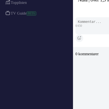
Topplisten
TV Guide
BETA
0/450
0 kommentarer