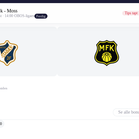
k - Moss
Tips tapt
t · 14:00
·
OBOS-ligaen
Ferdig
 siden
Se alle bon
0