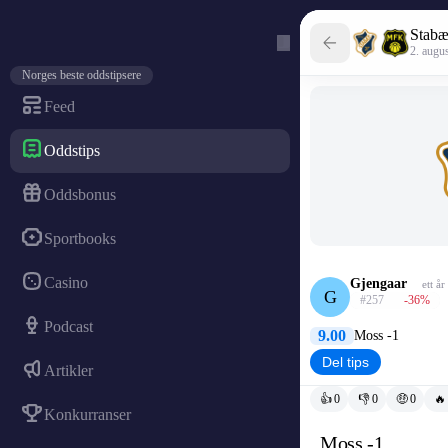
Stabæ
2. augus
Norges beste oddstipsere
Feed
Oddstips
Oddsbonus
Sportbooks
Casino
Gjengaar
ett år
G
#257
-36
%
Podcast
9.00
Moss -1
Del tips
Artikler
👍
0
👎
0
🤑
0
🔥
Konkurranser
Moss -1