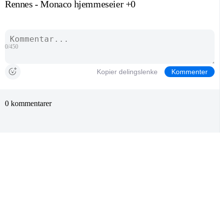
Rennes - Monaco hjemmeseier +0
0/450
Kopier delingslenke
Kommenter
0 kommentarer