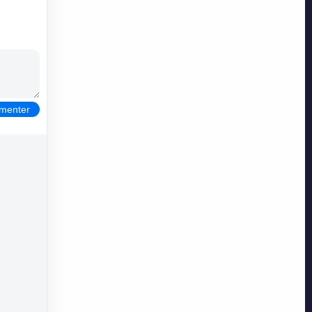
menter