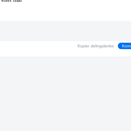
Kopier delingslenke
Kom