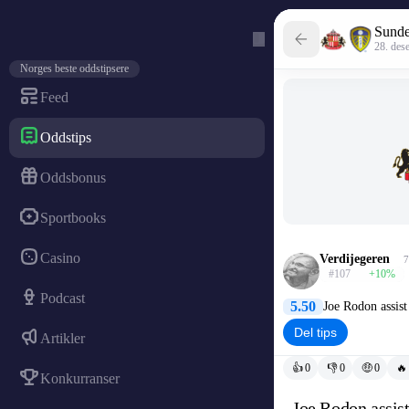
Sunde
28. des
Norges beste oddstipsere
Feed
Oddstips
Oddsbonus
Sportbooks
Casino
Verdijegeren
7
#107
+10
%
Podcast
5.50
Joe Rodon assist
Del tips
Artikler
👍
0
👎
0
🤑
0
🔥
Konkurranser
Joe Rodon assist