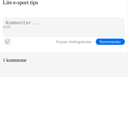
Lite e-sport tips
0/450
Kopier delingslenke
Kommenter
1 kommentar