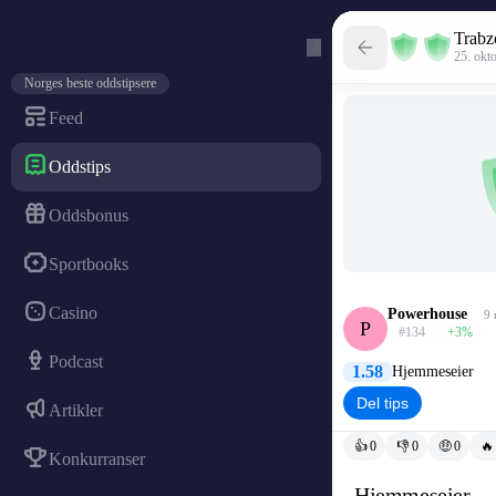
Trabz
25. okt
Norges beste oddstipsere
Feed
Oddstips
Oddsbonus
Sportbooks
Casino
Powerhouse
9 
P
#134
+3
%
Podcast
1.58
Hjemmeseier
Del tips
Artikler
👍
0
👎
0
🤑
0
🔥
Konkurranser
Hjemmeseier