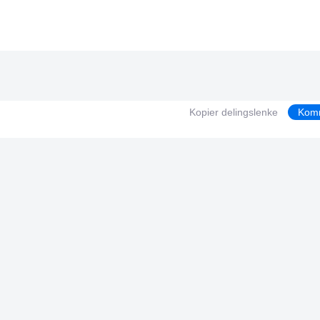
Kopier delingslenke
Kom