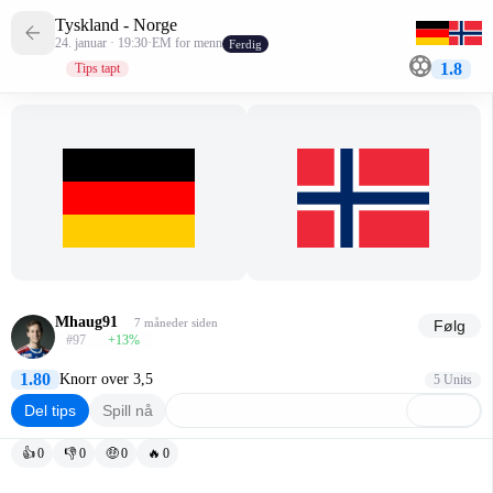
Tyskland - Norge
24. januar · 19:30
·
EM for menn
Ferdig
1.8
Tips tapt
Mhaug91
7 måneder siden
Følg
#97
+13
%
1.80
Knorr over 3,5
5 Units
Del tips
Spill nå
👍
0
👎
0
🤑
0
🔥
0