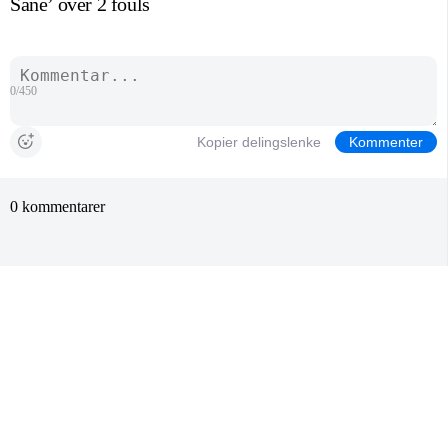
Sane’ over 2 fouls
0/450
Kopier delingslenke
Kommenter
0 kommentarer