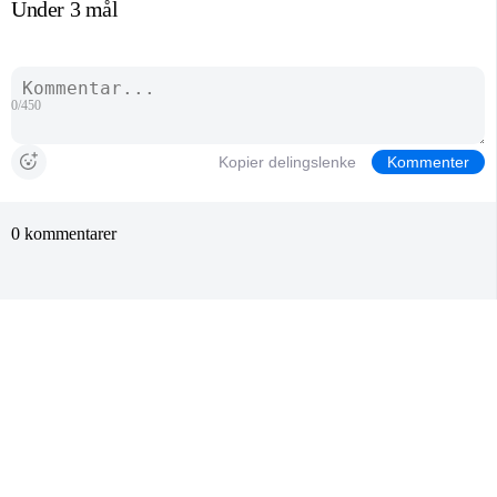
Under 3 mål
0/450
Kopier delingslenke
Kommenter
0 kommentarer