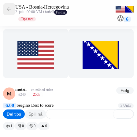
USA - Bosnia-Hercegovina
2. juli · 00:00
·
VM i fotball
Ferdig
6
Tips tapt
motsii
en måned siden
Følg
M
#240
-25
%
6.00
Sergino Dest to score
3 Units
Del tips
Spill nå
👍
1
👎
0
🤑
0
🔥
0