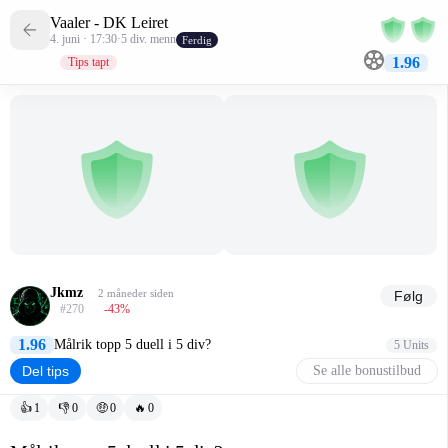
Vaaler - DK Leiret
4. juni · 17:30
·
5 div. menn
Ferdig
1.96
Tips tapt
Jkmz
2 måneder siden
Følg
#270
-43
%
1.96
Målrik topp 5 duell i 5 div?
5 Units
Del tips
Se alle bonustilbud
👍
1
👎
0
🤑
0
🔥
0