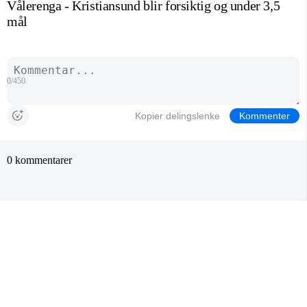
Vålerenga - Kristiansund blir forsiktig og under 3,5
mål
0/450
Kopier delingslenke
Kommenter
0 kommentarer