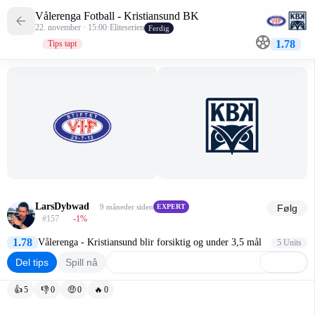
Vålerenga Fotball - Kristiansund BK
22. november · 15:00
·
Eliteserien
Ferdig
1.78
Tips tapt
LarsDybwad
9 måneder siden
EXPERT
Følg
#157
-1
%
1.78
Vålerenga - Kristiansund blir forsiktig og under 3,5 mål
5 Units
Del tips
Spill nå
👍
5
👎
0
🤑
0
🔥
0