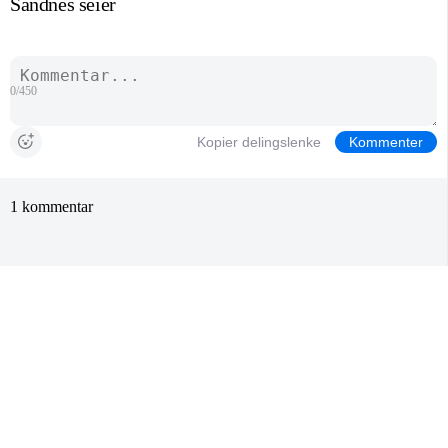
Sandnes seier
0/450
Kopier delingslenke
Kommenter
1 kommentar