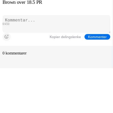
Brown over 18.5 PR
0/450
Kopier delingslenke
Kommenter
0 kommentarer