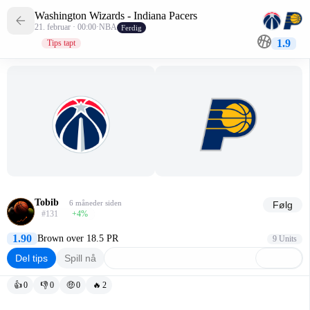
Washington Wizards - Indiana Pacers
21. februar · 00:00
·
NBA
Ferdig
1.9
Tips tapt
Tobib
6 måneder siden
Følg
#131
+4
%
1.90
Brown over 18.5 PR
9 Units
Del tips
Spill nå
👍
0
👎
0
🤑
0
🔥
2