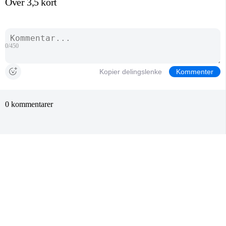
Over 3,5 kort
0/450
Kopier delingslenke
Kommenter
0 kommentarer