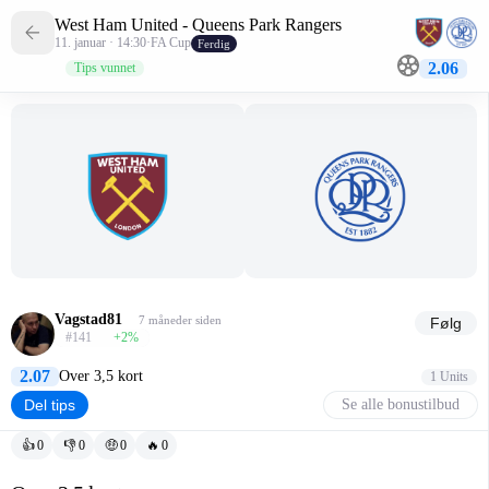
West Ham United - Queens Park Rangers
11. januar · 14:30
·
FA Cup
Ferdig
2.06
Tips vunnet
Vagstad81
7 måneder siden
Følg
#141
+2
%
2.07
Over 3,5 kort
1 Units
Del tips
Se alle bonustilbud
👍
0
👎
0
🤑
0
🔥
0