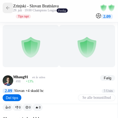
Zrinjski - Slovan Bratislava
29. juli · 19:00
·
Champions League
Ferdig
2.09
Tips tapt
Mhaug91
ett år siden
Følg
#98
+13
%
2.09
Slovan +4 skudd hc
5 Units
Del tips
Se alle bonustilbud
👍
0
👎
0
🤑
0
🔥
0