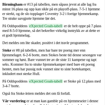
Birmingham
er #13 på tabellen, men såpass jevnt at alle lag fra
minst 16.plass og opp kan sikle på en playoff-plass. 7-5-1 hjemme
er sterkt, og de slo topplaget Coventry 3-2 i forrige hjemmekamp.
Tre strake uavgjorte hjemme før det.
På Oddspoddens
eXpected Goals-tabell
er de helt oppe på 7.plass
med 8-5-0 hjemme, så det bekrefter virkelig inntrykk av at dette er
et godt hjemmelag.
Det meldes om lite skader, positivt i det travle programmet.
Stoke
er #8 på tabellen, men har bare tre poeng mer enn
hjemmelaget. 6-2-6 borte, men Stokes beste tid denne sesongen var
sommer og høst. Bare vunnet tre av de siste 11 kampene og tapt
seks. Kommer fra to strake hjemmekamper med bare ett poeng
hentet, men har pussig nok vunnet sine to siste bortekamper,
inkludert mot sterke Hull.
På Oddspoddens
eXpected Goals-tabell
er Stoke på 12.plass med
3-4-7 borte.
Også fra Stoke-leiren meldes det om få forfall.
Vår vurdering
er at man kan gamble på en hjemmeseier i denne