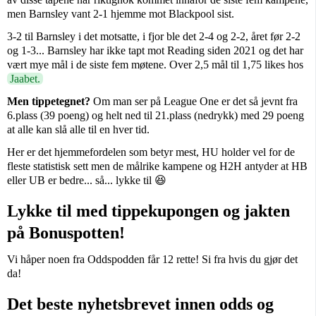
men Barnsley vant 2-1 hjemme mot Blackpool sist.
3-2 til Barnsley i det motsatte, i fjor ble det 2-4 og 2-2, året før 2-2
og 1-3... Barnsley har ikke tapt mot Reading siden 2021 og det har
vært mye mål i de siste fem møtene. Over 2,5 mål til 1,75 likes hos
Jaabet.
Men tippetegnet?
Om man ser på League One er det så jevnt fra
6.plass (39 poeng) og helt ned til 21.plass (nedrykk) med 29 poeng
at alle kan slå alle til en hver tid.
Her er det hjemmefordelen som betyr mest, HU holder vel for de
fleste statistisk sett men de målrike kampene og H2H antyder at HB
eller UB er bedre... så... lykke til 😆
Lykke til med tippekupongen og jakten
på Bonuspotten!
Vi håper noen fra Oddspodden får 12 rette! Si fra hvis du gjør det
da!
Det beste nyhetsbrevet innen odds og