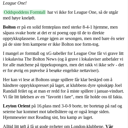
League One!
Oddspoddens Formtall
har vi ikke for League One, så de utgår
med høye kneløft.
Bolton
er på en solid femteplass med sterke 8-4-1 hjemme, men
såpass svake borte at det er ni poeng opp til de to direkte
opprykksplassene. Lenge igjen av sesongen, men med bare én seier
på de siste fem kampene er ikke Bolton noe form-tog.
I mangel av formtall og xG-tabeller for League One får vi grave litt
i lokalavisa The Bolton News (og å grave i lokalaviser anbefaler vi
for alle matchene på tippekupongen, men det rakk vi ikke selv - det
er for øvrig en prøvelse å besøke engelske nettaviser).
Her kan vi lese at Boltons unge spillere får klar beskjed om å
håndtere opprykkspresset på laget, at klubbens dyre spisskjøp Joel
Randall feilet og at man er redd for å miste spillere i januar-vinduet.
Vi får litt følelsen av en "favoritt i fare", men får holde oss til fakta.
Leyton Orient
på 16.plass med 3-0-9 borte, tre bortetap på rad og
seierne har kommet mot tabellslitere og er også lenge siden.
Hjemmeseier mot Reading sist, bra kamp av laget.
Alltid litt tøft å få ut gode nyheter om London-klubbene.
Vår