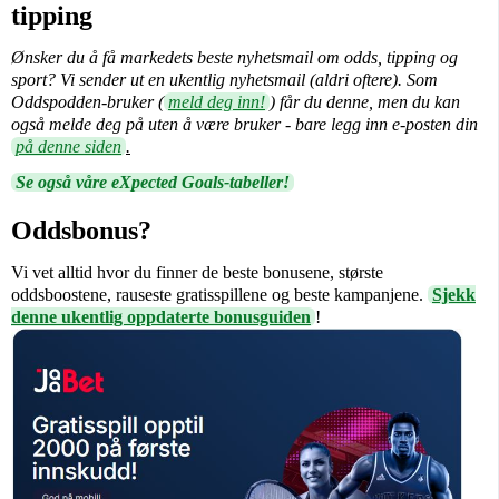
tipping
Ønsker du å få markedets beste nyhetsmail om odds, tipping og
sport? Vi sender ut en ukentlig nyhetsmail (aldri oftere). Som
Oddspodden-bruker (
meld deg inn!
) får du denne, men du kan
også melde deg på uten å være bruker - bare legg inn e-posten din
på denne siden
.
Se også våre eXpected Goals-tabeller!
Oddsbonus?
Vi vet alltid hvor du finner de beste bonusene, største
oddsboostene, rauseste gratisspillene og beste kampanjene.
Sjekk
denne ukentlig oppdaterte bonusguiden
!