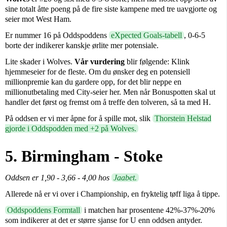
sine totalt åtte poeng på de fire siste kampene med tre uavgjorte og
seier mot West Ham.
Er nummer 16 på Oddspoddens
eXpected Goals-tabell
, 0-6-5
borte der indikerer kanskje ørlite mer potensiale.
Lite skader i Wolves.
Vår vurdering
blir følgende: Klink
hjemmeseier for de fleste. Om du ønsker deg en potensiell
millionpremie kan du gardere opp, for det blir neppe en
millionutbetaling med City-seier her. Men når Bonuspotten skal ut
handler det først og fremst om å treffe den tolveren, så ta med H.
På oddsen er vi mer åpne for å spille mot, slik
Thorstein Helstad
gjorde i Oddspodden med +2 på Wolves.
5. Birmingham - Stoke
Oddsen er 1,90 - 3,66 - 4,00 hos
Jaabet.
Allerede nå er vi over i Championship, en fryktelig tøff liga å tippe.
Oddspoddens Formtall
i matchen har prosentene 42%-37%-20%
som indikerer at det er større sjanse for U enn oddsen antyder.