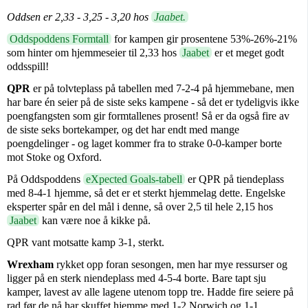
Oddsen er 2,33 - 3,25 - 3,20 hos
Jaabet.
Oddspoddens Formtall
for kampen gir prosentene 53%-26%-21%
som hinter om hjemmeseier til 2,33 hos
Jaabet
er et meget godt
oddsspill!
QPR
er på tolvteplass på tabellen med 7-2-4 på hjemmebane, men
har bare én seier på de siste seks kampene - så det er tydeligvis ikke
poengfangsten som gir formtallenes prosent! Så er da også fire av
de siste seks bortekamper, og det har endt med mange
poengdelinger - og laget kommer fra to strake 0-0-kamper borte
mot Stoke og Oxford.
På Oddspoddens
eXpected Goals-tabell
er QPR på tiendeplass
med 8-4-1 hjemme, så det er et sterkt hjemmelag dette. Engelske
eksperter spår en del mål i denne, så over 2,5 til hele 2,15 hos
Jaabet
kan være noe å kikke på.
QPR vant motsatte kamp 3-1, sterkt.
Wrexham
rykket opp foran sesongen, men har mye ressurser og
ligger på en sterk niendeplass med 4-5-4 borte. Bare tapt sju
kamper, lavest av alle lagene utenom topp tre. Hadde fire seiere på
rad før de nå har skuffet hjemme med 1-2 Norwich og 1-1