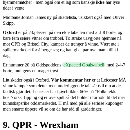
hjemmematcher - men også om et lag som kanskje
ikke
har lyse
tider i vente.
Midtbane Jordan James ny på skadelista, usikkert også med Oliver
Skipp.
Oxford
er på 23.plassen på den ekte tabellen med 2-3-8 borte, og
bare fem seiere vitner om trøbbel. To strake uavgjorte hjemme nå
mot QPR og Bristol City, kamper de trenger å vinne. Vært ute i
spillermarkedet for å berge seg og kan gi et par nye mann tillit i
dag.
Er nummer 20 på Oddspoddens
eXpected Goals-tabell
med 2-4-7
borte, muligens en mager trøst.
Litt skader også i Oxford.
Vår kommentar her
er at Leicester MÅ
vinne kamper som dette, men underliggende tall sår tvil om at de
faktisk gjør det. Leicester har i øyeblikket 66% på "Folkerekka"
hos Norsk Tipping og er overspilt så det holder i forhold til det mer
kunnskapsrike oddsmarkedet. H må med på alle seriøse kuponger,
men smarte tippere vil se om de har råd til garderinger.
9. QPR - Wrexham