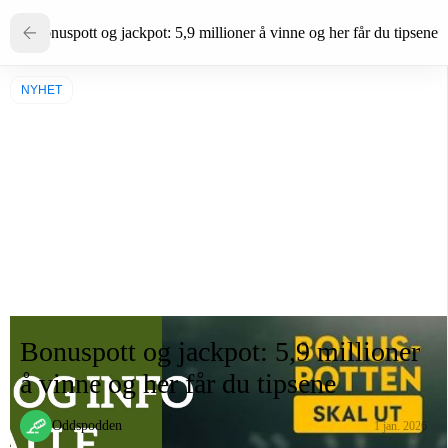
Bonuspott og jackpot: 5,9 millioner å vinne og her får du tipsene
NYHET
Bonuspott og jackpot: 5,9 millioner
å vinne og her får du tipsene
Oddspodden
1 jan. 2026