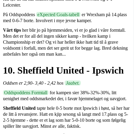
Leicester.
På Oddspoddens
eXpected Goals-tabell
er Wrexham på 14.plass
med 0-6-7 borte. Involvert i mye jevne kamper.
Vårt tips
her blir jo på hjemmesiden, vi er jo glad i våre formtall.
Men det er for all del ingen sikker kamp - hvilken kamp i
Championship er det? Og vi har heller ikke hatt tid til å grave
voldsomt i forfall, men det ser greit ut for begge lag. Bred dekning
anbefales her også om man kan...
10. Sheffield United - Ipswich
Oddsen er 2,90- 3,40 - 2,42 hos
Jaabet.
Oddspoddens Formtall
for kampen sier 38%-32%-30%, litt
uenighet med oddsmarkedet der, i favør hjemmelaget og uavgjort.
Sheffield United
tapte hele 0-5 borte mot Ipswich i høst, så her har
de litt å revansjere. Hatt en kjip sesong så langt med 17.plass og 5-
2-5 hjemme - dette er et lag som har 5-0-10 borte og som følgelig
spiller lite uavgjort. Minst av alle, faktisk.