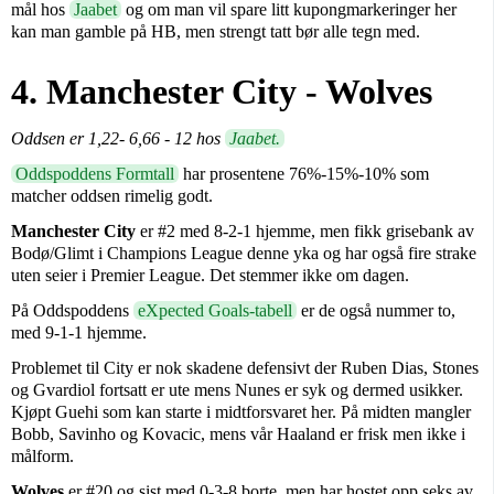
mål hos
Jaabet
og om man vil spare litt kupongmarkeringer her
kan man gamble på HB, men strengt tatt bør alle tegn med.
4. Manchester City - Wolves
Oddsen er 1,22- 6,66 - 12 hos
Jaabet.
Oddspoddens Formtall
har prosentene 76%-15%-10% som
matcher oddsen rimelig godt.
Manchester City
er #2 med 8-2-1 hjemme, men fikk grisebank av
Bodø/Glimt i Champions League denne yka og har også fire strake
uten seier i Premier League. Det stemmer ikke om dagen.
På Oddspoddens
eXpected Goals-tabell
er de også nummer to,
med 9-1-1 hjemme.
Problemet til City er nok skadene defensivt der Ruben Dias, Stones
og Gvardiol fortsatt er ute mens Nunes er syk og dermed usikker.
Kjøpt Guehi som kan starte i midtforsvaret her. På midten mangler
Bobb, Savinho og Kovacic, mens vår Haaland er frisk men ikke i
målform.
Wolves
er #20 og sist med 0-3-8 borte, men har hostet opp seks av