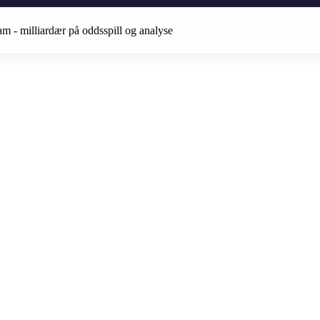
 - milliardær på oddsspill og analyse