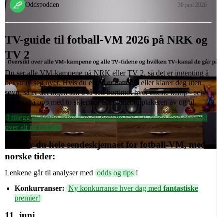
Oddspodden
30 juni 2026
TV-guide til fotball-VM 2026 på NRK og
TV 2
Du ser alle VM-kampene på NRK eller TV 2, så det er ingenting å
bekymre seg over. Hvis du enten er nattugle eller klarer deg uten
søvn, så er det ingen sak å få sett bortimot hver eneste kamp - selv
om du må opp med to skjermer eller videoopptakeren av og til.
I tillegg til denne listen kan du benytte vår TV-guide med oversikt
over alt av fotball!
Her ser du hele sendeskjemaet for fotball-VM, med
norske tider:
Lenkene går til analyser med
odds og tips
!
Konkurranser:
Ny konkurranse hver dag med
fantastiske
premier!
11. juni