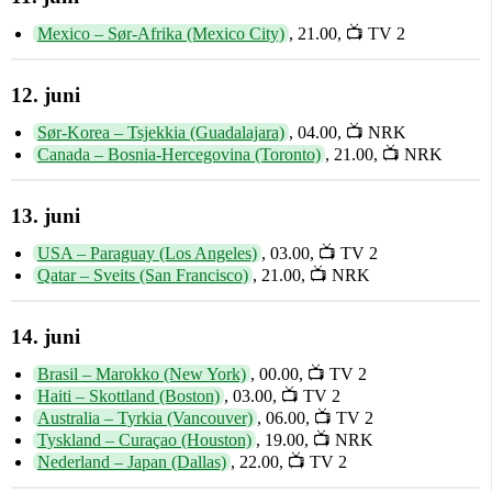
Mexico – Sør-Afrika (Mexico City)
, 21.00, 📺 TV 2
12. juni
Sør-Korea – Tsjekkia (Guadalajara)
, 04.00, 📺 NRK
Canada – Bosnia-Hercegovina (Toronto)
, 21.00, 📺 NRK
13. juni
USA – Paraguay (Los Angeles)
, 03.00, 📺 TV 2
Qatar – Sveits (San Francisco)
, 21.00, 📺 NRK
14. juni
Brasil – Marokko (New York)
, 00.00, 📺 TV 2
Haiti – Skottland (Boston)
, 03.00, 📺 TV 2
Australia – Tyrkia (Vancouver)
, 06.00, 📺 TV 2
Tyskland – Curaçao (Houston)
, 19.00, 📺 NRK
Nederland – Japan (Dallas)
, 22.00, 📺 TV 2