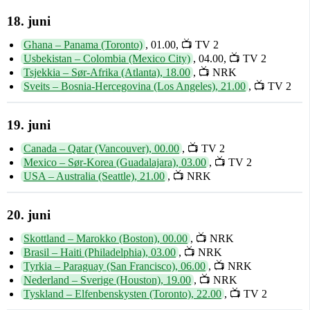
18. juni
Ghana – Panama (Toronto)
, 01.00, 📺 TV 2
Usbekistan – Colombia (Mexico City)
, 04.00, 📺 TV 2
Tsjekkia – Sør-Afrika (Atlanta), 18.00
, 📺 NRK
Sveits – Bosnia-Hercegovina (Los Angeles), 21.00
, 📺 TV 2
19. juni
Canada – Qatar (Vancouver), 00.00
, 📺 TV 2
Mexico – Sør-Korea (Guadalajara), 03.00
, 📺 TV 2
USA – Australia (Seattle), 21.00
, 📺 NRK
20. juni
Skottland – Marokko (Boston), 00.00
, 📺 NRK
Brasil – Haiti (Philadelphia), 03.00
, 📺 NRK
Tyrkia – Paraguay (San Francisco), 06.00
, 📺 NRK
Nederland – Sverige (Houston), 19.00
, 📺 NRK
Tyskland – Elfenbenskysten (Toronto), 22.00
, 📺 TV 2