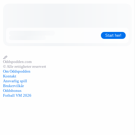
Start her!
Oddspodden.com
© Alle rettigheter reservert
Om Oddspodden
Kontakt
Ansvarlig spill
Brukervilkår
Oddsbonus
Fotball VM 2026