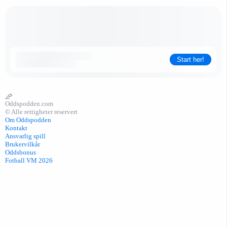
Start her!
Oddspodden.com
© Alle rettigheter reservert
Om Oddspodden
Kontakt
Ansvarlig spill
Brukervilkår
Oddsbonus
Fotball VM 2026