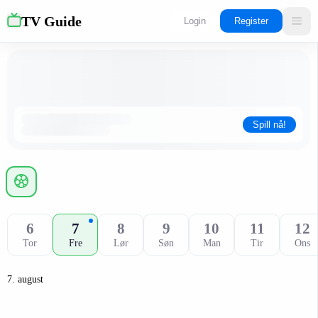
TV Guide
Login
Register
Spill nå!
6
7
8
9
10
11
12
Tor
Fre
Lør
Søn
Man
Tir
Ons
7. august