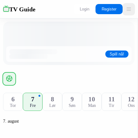
TV Guide
Login
Register
Spill nå!
6
7
8
9
10
11
12
Tor
Fre
Lør
Søn
Man
Tir
Ons
7. august