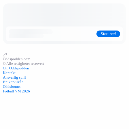
Start her!
Oddspodden.com
© Alle rettigheter reservert
Om Oddspodden
Kontakt
Ansvarlig spill
Brukervilkår
Oddsbonus
Fotball VM 2026