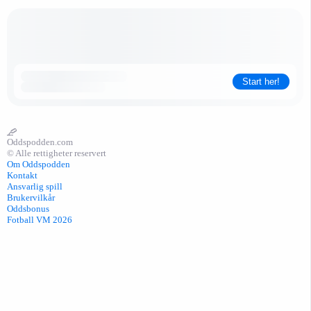
Start her!
Oddspodden.com
© Alle rettigheter reservert
Om Oddspodden
Kontakt
Ansvarlig spill
Brukervilkår
Oddsbonus
Fotball VM 2026