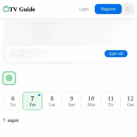
TV Guide
Login
Register
Spill nå!
6
7
8
9
10
11
12
Tor
Fre
Lør
Søn
Man
Tir
Ons
7. august